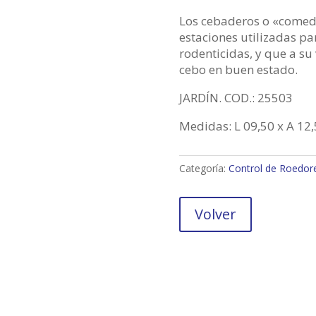
Los cebaderos o «comede
estaciones utilizadas pa
rodenticidas, y que a s
cebo en buen estado.
JARDÍN. COD.: 25503
Medidas: L 09,50 x A 12,
Categoría:
Control de Roedor
Volver